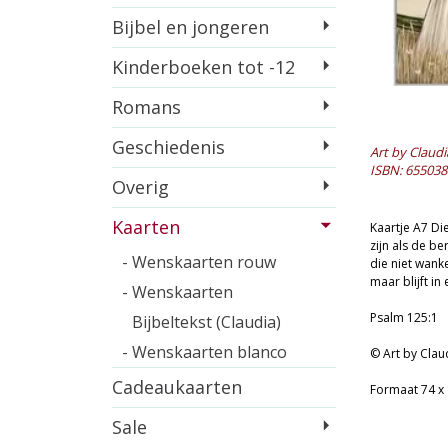
Bijbel en jongeren
Kinderboeken tot -12
Romans
Geschiedenis
Art by Claudi
ISBN: 655038
Overig
Kaarten
Kaartje A7 Di
zijn als de be
- Wenskaarten rouw
die niet wanke
maar blijft in
- Wenskaarten
Psalm 125:1
Bijbeltekst (Claudia)
- Wenskaarten blanco
© Art by Clau
Cadeaukaarten
Formaat 74 x
Sale