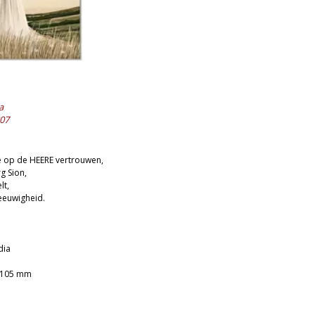
a
07
e op de HEERE vertrouwen,
rg Sion,
lt,
 eeuwigheid.
dia
 105 mm