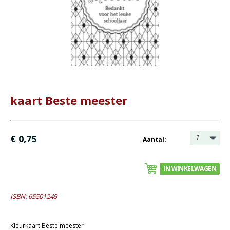
Bijbel en kind
Bijbel en jongeren
Kinderboeken tot -12
Romans
Geschiedenis
kaart Beste meester
Overig
Kaarten
1
€ 0,75
Aantal:
- Wenskaarten rouw
- Wenskaarten Bijbeltekst (Claudia)
IN WINKELWAGEN
- Wenskaarten blanco
Cadeaukaarten
ISBN: 65501249
Sale
Kleurkaart Beste meester