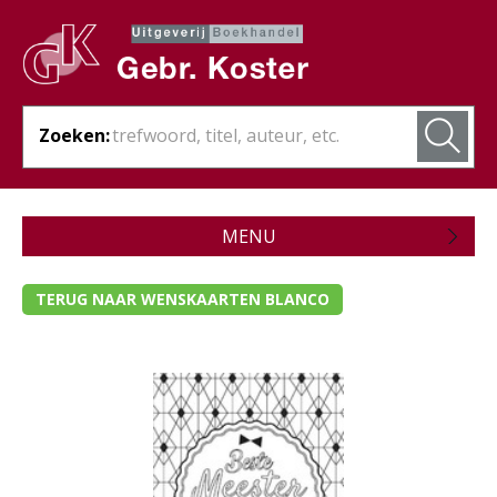
Zoeken:
MENU
Zojuist verschenen
TERUG NAAR WENSKAARTEN BLANCO
Wordt verwacht
Theologie
Bijbels
Christelijk leven