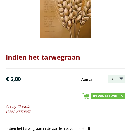
Bijbel en kind
Bijbel en jongeren
Kinderboeken tot -12
Romans
Geschiedenis
Indien het tarwegraan
Overig
Kaarten
1
€ 2,00
Aantal:
- Wenskaarten rouw
- Wenskaarten Bijbeltekst (Claudia)
IN WINKELWAGEN
- Wenskaarten blanco
Art by Claudia
Cadeaukaarten
ISBN: 65503671
Sale
Indien het tarwegraan in de aarde niet valt en sterft,