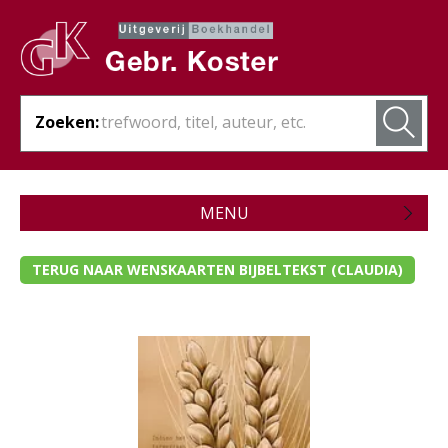
Zoeken:
MENU
Zojuist verschenen
TERUG NAAR WENSKAARTEN BIJBELTEKST (CLAUDIA)
Wordt verwacht
Theologie
Bijbels
Christelijk leven