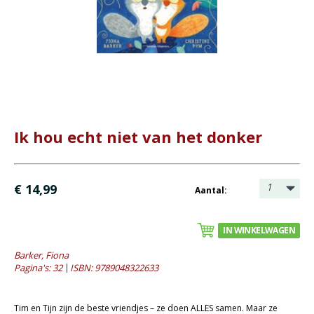
Bijbel en kind
Bijbel en jongeren
Kinderboeken tot -12
- Leesboeken 4-6 jaar
- Leesboeken 6-8 jaar
- Leesboeken 8-12 jaar
Ik hou echt niet van het donker
- Waargebeurde verhalen
- Prentenboeken alg.
- Prentenboeken informatief
1
€ 14,99
Aantal:
Romans
IN WINKELWAGEN
Geschiedenis
Barker, Fiona
Overig
Pagina's: 32
ISBN: 9789048322633
Kaarten
Tim en Tijn zijn de beste vriendjes – ze doen ALLES samen. Maar ze