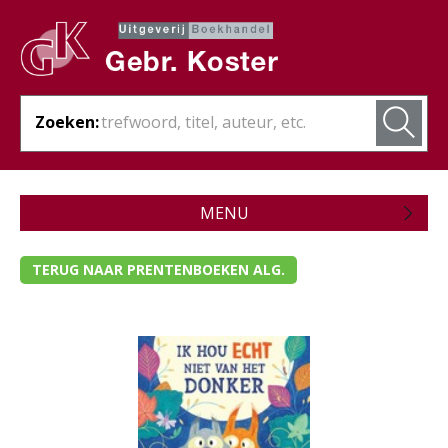
Zoeken:
MENU
Zojuist verschenen
TERUG NAAR PRENTENBOEKEN ALG.
Wordt verwacht
Theologie
Bijbels
Christelijk leven