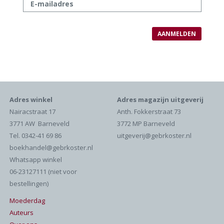
Adres winkel
Adres magazijn uitgeverij
Nairacstraat 17
Anth. Fokkerstraat 73
3771 AW Barneveld
3772 MP Barneveld
Tel. 0342-41 69 86
uitgeverij@gebrkoster.nl
boekhandel@gebrkoster.nl
Whatsapp winkel
06-23127111 (niet voor
bestellingen)
Moederdag
Auteurs