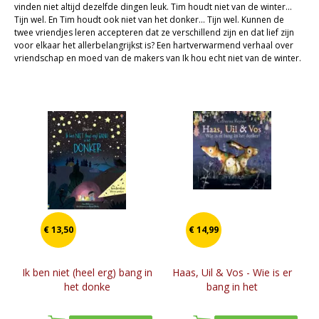
vinden niet altijd dezelfde dingen leuk. Tim houdt niet van de winter...
Cadeaukaarten
Tijn wel. En Tim houdt ook niet van het donker... Tijn wel. Kunnen de
twee vriendjes leren accepteren dat ze verschillend zijn en dat lief zijn
Sale
voor elkaar het allerbelangrijkst is? Een hartverwarmend verhaal over
vriendschap en moed van de makers van Ik hou echt niet van de winter.
€ 13,50
€ 14,99
Ik ben niet (heel erg) bang in
Haas, Uil & Vos - Wie is er
het donke
bang in het