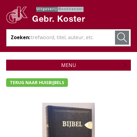
Zoeken:
MENU
Zojuist verschenen
TERUG NAAR HUISBIJBELS
Wordt verwacht
Theologie
Bijbels
- Bijbel met kanttekeningen
- Bijbel met schrijfruimte