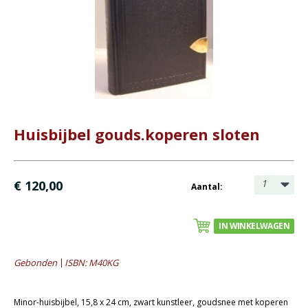
- Bijbel met uitleg
- Buitenlandse talen
- Huisbijbels
- Luxe Bijbels (met slot)
- Uitlopende collectie
- Zakbijbel / Psalmboek
Huisbijbel gouds.koperen sloten
Christelijk leven
Bijbel en kind
1
€ 120,00
Aantal:
Bijbel en jongeren
Kinderboeken tot -12
IN WINKELWAGEN
Romans
Gebonden
ISBN: M40KG
Geschiedenis
Overig
Minor-huisbijbel, 15,8 x 24 cm, zwart kunstleer, goudsnee met koperen