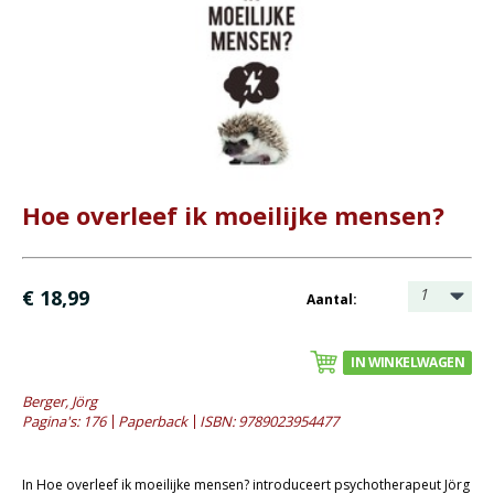
- Bezinning
- Bij het ouder worden
- (Geestelijke) gezondheid
- Huwelijk en seksualiteit
- Mens en maatschappij
- Rouwverwerking
Hoe overleef ik moeilijke mensen?
- Opvoeding en onderwijs
Bijbel en kind
1
€ 18,99
Aantal:
Bijbel en jongeren
Kinderboeken tot -12
IN WINKELWAGEN
Romans
Berger, Jörg
Pagina's: 176
Paperback
ISBN: 9789023954477
Geschiedenis
Overig
In Hoe overleef ik moeilijke mensen? introduceert psychotherapeut Jörg