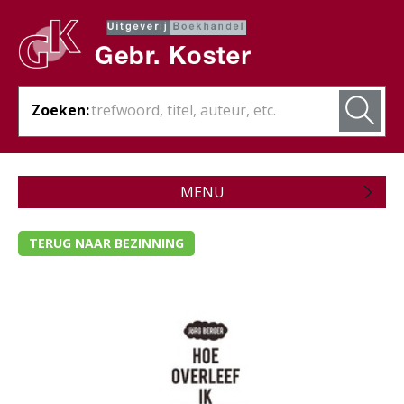
Zoeken:
MENU
Zojuist verschenen
TERUG NAAR BEZINNING
Wordt verwacht
Theologie
Bijbels
Christelijk leven
- Ambt