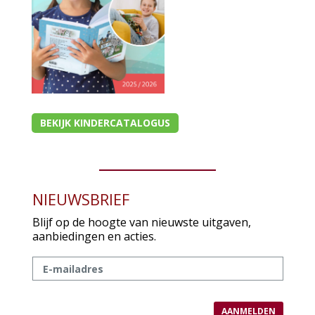
Christelijk leven
Bijbel en kind
Bijbel en jongeren
Kinderboeken tot -12
BEKIJK KINDERCATALOGUS
Romans
Geschiedenis
Overig
NIEUWSBRIEF
Kaarten
Blijf op de hoogte van nieuwste uitgaven,
aanbiedingen en acties.
Cadeaukaarten
Sale