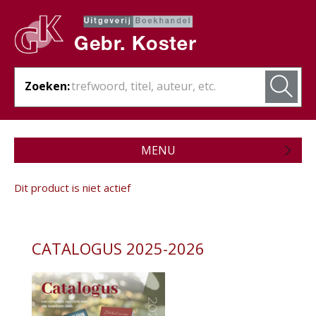
Zoeken:
MENU
Zojuist verschenen
Dit product is niet actief
Wordt verwacht
Theologie
CATALOGUS 2025-2026
- Algemene theologie
- Bijbelstudie
- Bijbelverklaring / naslagwerken