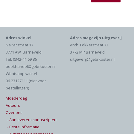
Adres winkel
Adres magazijn uitgeverij
Nairacstraat 17
Anth. Fokkerstraat 73
3771 AW Barneveld
3772 MP Barneveld
Tel. 0342-41 69 86
uitgeverij@gebrkoster.nl
boekhandel@gebrkoster.nl
Whatsapp winkel
06-23127111 (niet voor
bestellingen)
Moederdag
Auteurs
Over ons
- Aanleveren manuscripten
- Bestelinformatie