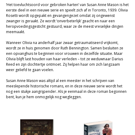
‘Het toevluchtsoord voor gebroken harten’ van Susan Anne Mason is het
Sale
eerste deel in een nieuwe serie en speelt zich af in Toronto, 1939. Olivia
Rosetti wordt opgepakt en gevangengezet omdat zij ongewenst
zwanger is geraakt. Ze wordt ‘onverbeterlijk’ geacht en naar een
heropvoedingsgesticht gestuurd, waar ze de meest vreselijke dingen
meemaakt.
Wanneer Olivia na anderhalf jaar zwaar getraumatiseerd vrijkomt,
wordt ze in huis genomen door Ruth Bennington. Samen besluiten ze
een opvanghuis te beginnen voor vrouwen in dezelfde situatie. Maar
Olivia blijft last houden van haar verleden – tot ze weduwnaar Darius
Reed en zijn dochtertje ontmoet. Zij helpen haar om zich langzaam
weer geliefd te gaan voelen.
Susan Anne Mason was altijd al een meester in het schrijven van
meeslepende historische romans, en in deze nieuwe serie wordt het
nog een stukje aangrijpender. Als je eenmaal in deze roman begonnen
bent, kun je hem onmogelijk nog wegleggen.