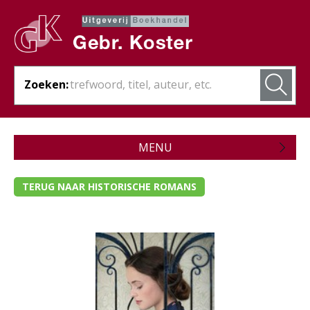
Zoeken:
MENU
Zojuist verschenen
TERUG NAAR HISTORISCHE ROMANS
Wordt verwacht
Theologie
Bijbels
Christelijk leven