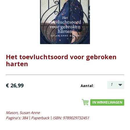
Bijbel en kind
Bijbel en jongeren
Kinderboeken tot -12
Romans
- Fictie algemeen
- Historische romans
Het toevluchtsoord voor gebroken
harten
- Spanning
- Waargebeurd
- Young adult
1
€ 26,99
Aantal:
Geschiedenis
Overig
IN WINKELWAGEN
Mason, Susan Anne
Kaarten
Pagina's: 384
Paperback
ISBN: 9789029732451
Cadeaukaarten