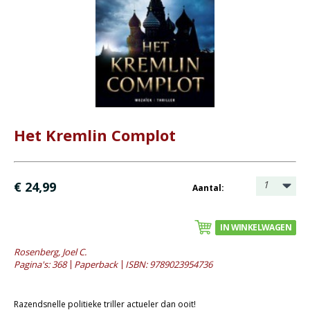
Bijbel en kind
Bijbel en jongeren
Kinderboeken tot -12
Romans
- Fictie algemeen
- Historische romans
Het Kremlin Complot
- Spanning
- Waargebeurd
1
€ 24,99
Aantal:
- Young adult
Geschiedenis
IN WINKELWAGEN
Overig
Rosenberg, Joel C.
Pagina's: 368
Paperback
ISBN: 9789023954736
Kaarten
Cadeaukaarten
Razendsnelle politieke triller actueler dan ooit!