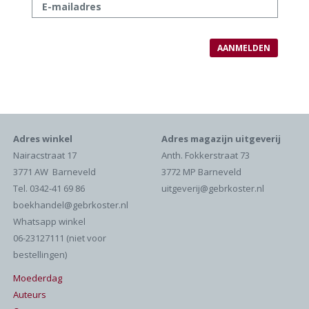
Adres winkel
Adres magazijn uitgeverij
Nairacstraat 17
Anth. Fokkerstraat 73
3771 AW Barneveld
3772 MP Barneveld
Tel. 0342-41 69 86
uitgeverij@gebrkoster.nl
boekhandel@gebrkoster.nl
Whatsapp winkel
06-23127111 (niet voor
bestellingen)
Moederdag
Auteurs