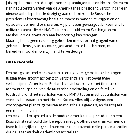
Juist op het moment dat oplopende spanningen tussen Noord-Korea en
Sale
Iran het uiterste vergen van de Amerikaanse president, verschijnt er een
nieuwe onheilspellende dreiging aan de horizon: de Russische
president is koortsachtig bezig de macht in handen te krijgen en de
oppositie de mond te snoeren. Hij plant een gewaagde, bliksemsnelle
militaire aanval die de NAVO uiteen kan rukken en Washington en
Moskou op de grens van een kernoorlog kan brengen.
Maar hij heeft geen rekening gehouden met voormalig agent van de
geheime dienst, Marcus Ryker, getraind om te beschermen, maar
bereid te moorden om zijn land te verdedigen.
Onze recensie:
Een hoogst actueel boek waarin uiterst gevoelige politieke belangen
tussen twee grootmachten zich verstrengelen. Het bevat twee
verhaallijnen: Amerika en Rusland, en zit boordevol met thema’s die
momenteel spelen. Van de Russische doelstelling en de feitelijke
toedracht rond het neerhalen van de MH17 tot en met het aanhalen van
vriendschapsbanden met Noord-Korea. Alles blijkt volgens een
vooropgezet plan te gebeuren met dubbele agenda’s, en daarbij telt
een mensenleven niet.
Een ongeleid projectiel als de huidige Amerikaanse president en een
Russisch staatshoofd dat behept is met grootheidswaanzin vormen de
twee belangrijkste ingrediënten voor deze razendsnelle politieke thriller
die de lezer werkelijk ademloos achterlaat.