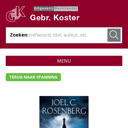
Zoeken:
MENU
Zojuist verschenen
TERUG NAAR SPANNING
Wordt verwacht
Theologie
Bijbels
Christelijk leven