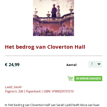
Bijbel en kind
Bijbel en jongeren
Kinderboeken tot -12
Romans
- Fictie algemeen
- Historische romans
Het bedrog van Cloverton Hall
- Spanning
- Waargebeurd
1
€ 24,99
Aantal:
- Young adult
Geschiedenis
IN WINKELWAGEN
Overig
Ladd, Sarah
Pagina's: 336
Paperback
ISBN: 9789029737210
Kaarten
Cadeaukaarten
In ‘Het bedrog van Cloverton Hall’ van Sarah Ladd heeft Alicia van haar