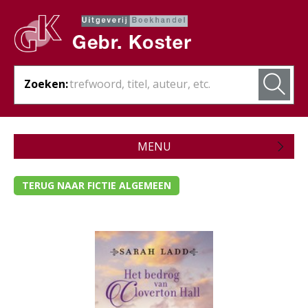
Zoeken:
MENU
Zojuist verschenen
TERUG NAAR FICTIE ALGEMEEN
Wordt verwacht
Theologie
Bijbels
Christelijk leven