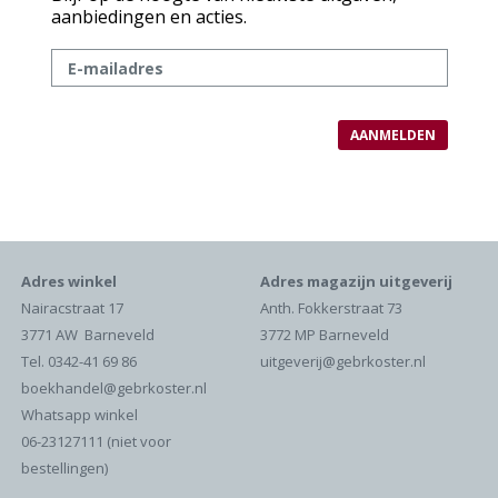
aanbiedingen en acties.
Adres winkel
Adres magazijn uitgeverij
Nairacstraat 17
Anth. Fokkerstraat 73
3771 AW Barneveld
3772 MP Barneveld
Tel. 0342-41 69 86
uitgeverij@gebrkoster.nl
boekhandel@gebrkoster.nl
Whatsapp winkel
06-23127111 (niet voor
bestellingen)