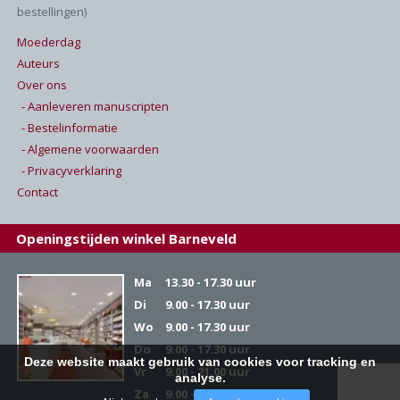
bestellingen)
Moederdag
Auteurs
Over ons
- Aanleveren manuscripten
- Bestelinformatie
- Algemene voorwaarden
- Privacyverklaring
Contact
Openingstijden winkel Barneveld
Ma
13.30 - 17.30 uur
Di
9.00 - 17.30 uur
Wo
9.00 - 17.30 uur
Do
9.00 - 17.30 uur
Deze website maakt gebruik van cookies voor tracking en
Vr
9.00 - 21.00 uur
analyse.
Za
9.00 - 17.00 uur