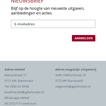
NIEUWSBRIEF
Blijf op de hoogte van nieuwste uitgaven,
aanbiedingen en acties.
Adres winkel
Adres magazijn uitgeverij
Nairacstraat 17
Anth. Fokkerstraat 73
3771 AW Barneveld
3772 MP Barneveld
Tel. 0342-41 69 86
uitgeverij@gebrkoster.nl
boekhandel@gebrkoster.nl
Whatsapp winkel
06-23127111 (niet voor