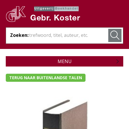
Zoeken:
MENU
Zojuist verschenen
TERUG NAAR BUITENLANDSE TALEN
Wordt verwacht
Theologie
Bijbels
- Bijbel met kanttekeningen
- Bijbel met schrijfruimte