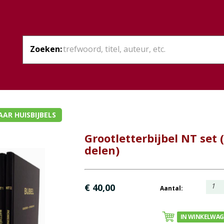
Zoeken:
AR HUISBIJBELS
Grootletterbijbel NT set 
delen)
1
€ 40,00
Aantal:
IN WINKELWA