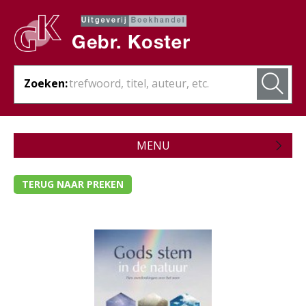
Zoeken:
MENU
Zojuist verschenen
TERUG NAAR PREKEN
Wordt verwacht
Theologie
- Algemene theologie
- Bijbelstudie
- Bijbelverklaring / naslagwerken