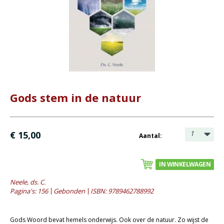
- Catechese
- Dagboeken
- Geniete boekjes
- Geschenkboekjes
- Heidelberger-Catechismus
- Heilig Avondmaal
- Heilige Doop
Gods stem in de natuur
- Kerstboeken
- Levensbeschrijving
1
€ 15,00
Aantal:
- Lijdenstijd en Pasen
- Meditaties
IN WINKELWAGEN
- Preken
Neele, ds. C.
- Reprints
Pagina's: 156
Gebonden
ISBN: 9789462788992
- Tweedehands boeken
Bijbels
Gods Woord bevat hemels onderwijs. Ook over de natuur. Zo wijst de