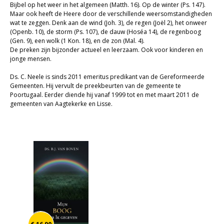
Bijbel op het weer in het algemeen (Matth. 16). Op de winter (Ps. 147).
Christelijk leven
Maar ook heeft de Heere door de verschillende weersomstandigheden
wat te zeggen. Denk aan de wind (Joh. 3), de regen (Joël 2), het onweer
Bijbel en kind
(Openb. 10), de storm (Ps. 107), de dauw (Hoséa 14), de regenboog
(Gen. 9), een wolk (1 Kon. 18), en de zon (Mal. 4).
De preken zijn bijzonder actueel en leerzaam. Ook voor kinderen en
Bijbel en jongeren
jonge mensen.
Kinderboeken tot -12
Ds. C. Neele is sinds 2011 emeritus predikant van de Gereformeerde
Gemeenten. Hij vervult de preekbeurten van de gemeente te
Romans
Poortugaal. Eerder diende hij vanaf 1999 tot en met maart 2011 de
gemeenten van Aagtekerke en Lisse.
Geschiedenis
Overig
Kaarten
Cadeaukaarten
Sale