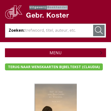
Zoeken:
MENU
Zojuist verschenen
TERUG NAAR WENSKAARTEN BIJBELTEKST (CLAUDIA)
Wordt verwacht
Theologie
Bijbels
Christelijk leven