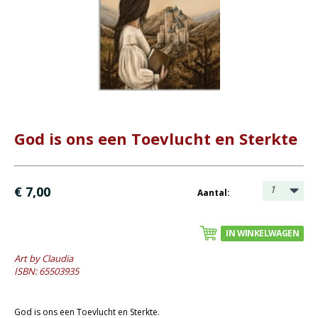
Bijbel en kind
Bijbel en jongeren
Kinderboeken tot -12
Romans
Geschiedenis
God is ons een Toevlucht en Sterkte
Overig
Kaarten
1
€ 7,00
Aantal:
- Wenskaarten rouw
- Wenskaarten Bijbeltekst (Claudia)
IN WINKELWAGEN
- Wenskaarten blanco
Art by Claudia
Cadeaukaarten
ISBN: 65503935
Sale
God is ons een Toevlucht en Sterkte.