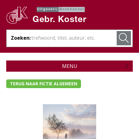
Zoeken:
MENU
Zojuist verschenen
TERUG NAAR FICTIE ALGEMEEN
Wordt verwacht
Theologie
Bijbels
Christelijk leven