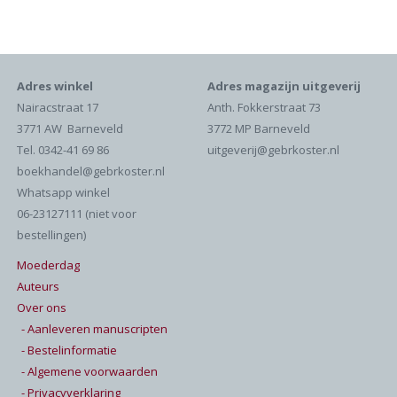
Adres winkel
Adres magazijn uitgeverij
Nairacstraat 17
Anth. Fokkerstraat 73
3771 AW Barneveld
3772 MP Barneveld
Tel. 0342-41 69 86
uitgeverij@gebrkoster.nl
boekhandel@gebrkoster.nl
Whatsapp winkel
06-23127111 (niet voor
bestellingen)
Moederdag
Auteurs
Over ons
- Aanleveren manuscripten
- Bestelinformatie
- Algemene voorwaarden
- Privacyverklaring