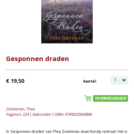
Bijbel en kind
Bijbel en jongeren
Kinderboeken tot -12
Romans
- Fictie algemeen
- Historische romans
Gesponnen draden
- Spanning
- Waargebeurd
1
€ 19,50
Aantal:
- Young adult
Geschiedenis
IN WINKELWAGEN
Overig
Zoeteman, Thea
Pagina's: 224
Gebonden
ISBN: 9789020560886
Kaarten
Cadeaukaarten
In 'Gesponnen draden' van Thea Zoeteman staat Noraly centraal. Het is