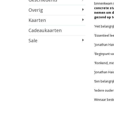
binnenkwam in 
concrete st
Overig
nemen om de
gezond op t
Kaarten
'Het belangri
Cadeaukaarten
'Essentieel l
Sale
'Jonathan Hai
'Beginpunt va
'Ronkend, me
‘Jonathan Hai
‘Een belangri
‘Iedere ouder
Winnaar beste