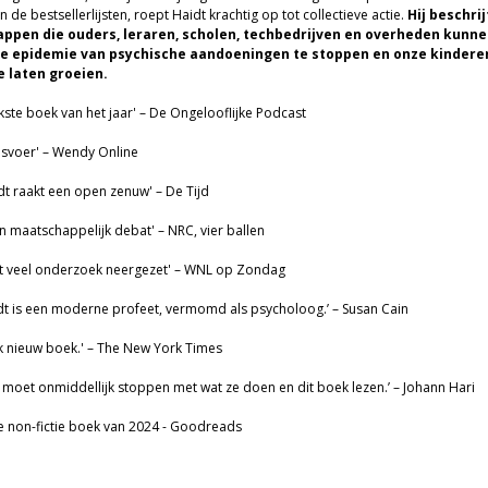
de bestsellerlijsten, roept Haidt krachtig op tot collectieve actie.
Hij beschrij
appen die ouders, leraren, scholen, techbedrijven en overheden kunne
 epidemie van psychische aandoeningen te stoppen en onze kindere
e laten groeien.
jkste boek van het jaar' – De Ongelooflijke Podcast
eesvoer' – Wendy Online
dt raakt een open zenuw' – De Tijd
n maatschappelijk debat' – NRC, vier ballen
t veel onderzoek neergezet' – WNL op Zondag
dt is een moderne profeet, vermomd als psycholoog.’ – Susan Cain
jk nieuw boek.' – The New York Times
 moet onmiddellijk stoppen met wat ze doen en dit boek lezen.’ – Johann Hari
 non-fictie boek van 2024 - Goodreads