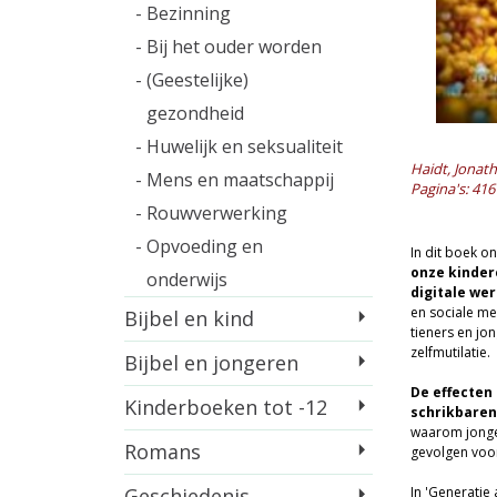
- Bezinning
- Bij het ouder worden
- (Geestelijke)
gezondheid
- Huwelijk en seksualiteit
Haidt, Jonat
- Mens en maatschappij
Pagina's: 416
- Rouwverwerking
- Opvoeding en
In dit boek o
onze kinder
onderwijs
digitale wer
en sociale me
Bijbel en kind
tieners en jo
zelfmutilatie.
Bijbel en jongeren
De effecten 
Kinderboeken tot -12
schrikbaren
waarom jongen
Romans
gevolgen voor
Geschiedenis
In 'Generatie