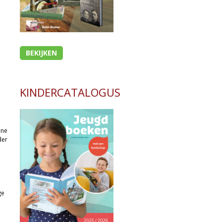
BEKIJKEN
KINDERCATALOGUS
one
der
ge