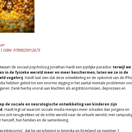
han
ISBN: 9789025912673
ntwaart de sociaal psycholoog Jonathan Haidt een pijnlijke paradox:
terwijl we
en in de fysieke wereld meer en meer beschermen, laten we ze in de
eld vogelvrij
. Haidt laat zien dat deze ontwikkeling en de opkomst van de iPh
dia hebben geleid tot een enorme stijging in het aantal mentale problemen on
ngeren. Denk hierbij vooral aan klachten als angststoornissen, depressies en
op de sociale en neurologische ontwikkeling van kinderen zijn
d.
Haidt legt uit waarom sociale media meisjes meer schaden dan jongens en
s zich terugtrekken uit de echte wereld naar de virtuele wereld, met rampzali
 henzelf, hun families en de samenleving.
 angststoornis', dat bij verschijning in Amerika en Engeland op nummer 1