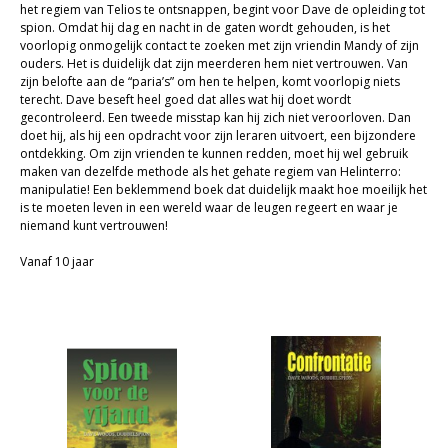
het regiem van Telios te ontsnappen, begint voor Dave de opleiding tot
Sale
spion. Omdat hij dag en nacht in de gaten wordt gehouden, is het
voorlopig onmogelijk contact te zoeken met zijn vriendin Mandy of zijn
ouders. Het is duidelijk dat zijn meerderen hem niet vertrouwen. Van
zijn belofte aan de “paria’s” om hen te helpen, komt voorlopig niets
terecht. Dave beseft heel goed dat alles wat hij doet wordt
gecontroleerd. Een tweede misstap kan hij zich niet veroorloven. Dan
doet hij, als hij een opdracht voor zijn leraren uitvoert, een bijzondere
ontdekking. Om zijn vrienden te kunnen redden, moet hij wel gebruik
maken van dezelfde methode als het gehate regiem van Helinterro:
manipulatie! Een beklemmend boek dat duidelijk maakt hoe moeilijk het
is te moeten leven in een wereld waar de leugen regeert en waar je
niemand kunt vertrouwen!
Vanaf 10 jaar