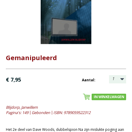
Bijbel en kind
Bijbel en jongeren
Kinderboeken tot -12
Romans
- Fictie algemeen
- Historische romans
Gemanipuleerd
- Spanning
- Waargebeurd
1
€ 7,95
Aantal:
- Young adult
Geschiedenis
IN WINKELWAGEN
Overig
Blijdorp, Janwillem
Pagina's: 149
Gebonden
ISBN: 9789059522312
Kaarten
Cadeaukaarten
Het 2e deel van Dave Woods, dubbelspion Na zijn mislukte poging aan