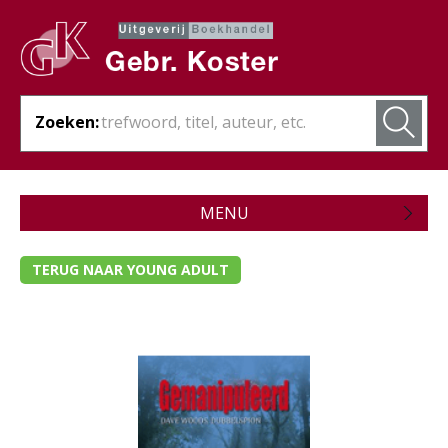
Zoeken:
MENU
Zojuist verschenen
TERUG NAAR YOUNG ADULT
Wordt verwacht
Theologie
Bijbels
Christelijk leven