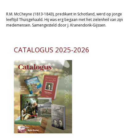
Christelijk leven
R.M. McCheyne (1813-1843), predikant in Schotland, werd op jonge
Bijbel en kind
leeftijd Thuisgehaald. Hij was erg begaan met het zielenheil van zijn
medemensen. Samengesteld door J. Kranendonk-Gijssen.
Bijbel en jongeren
Kinderboeken tot -12
CATALOGUS 2025-2026
Romans
Geschiedenis
Overig
Kaarten
Cadeaukaarten
Sale