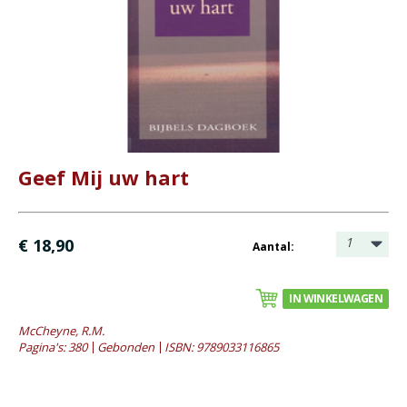
- Catechese
- Dagboeken
- Geniete boekjes
- Geschenkboekjes
- Heidelberger-Catechismus
- Heilig Avondmaal
- Heilige Doop
Geef Mij uw hart
- Kerstboeken
- Levensbeschrijving
1
€ 18,90
Aantal:
- Lijdenstijd en Pasen
- Meditaties
IN WINKELWAGEN
- Preken
McCheyne, R.M.
- Reprints
Pagina's: 380
Gebonden
ISBN: 9789033116865
- Tweedehands boeken
Bijbels