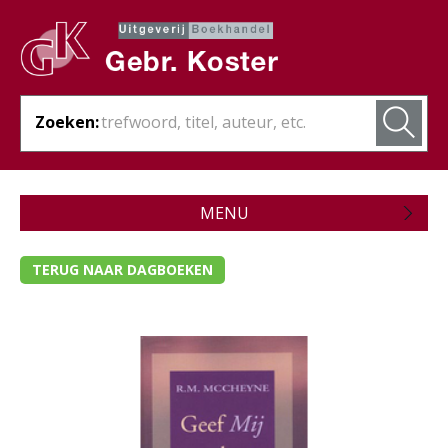
Zoeken:
MENU
Zojuist verschenen
TERUG NAAR DAGBOEKEN
Wordt verwacht
Theologie
- Algemene theologie
- Bijbelstudie
- Bijbelverklaring / naslagwerken