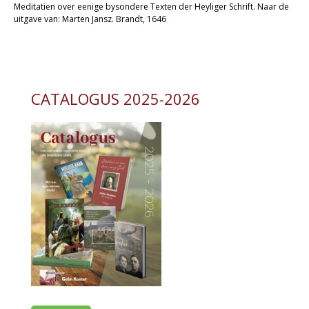
Meditatien over eenige bysondere Texten der Heyliger Schrift. Naar de
Christelijk leven
uitgave van: Marten Jansz. Brandt, 1646
Bijbel en kind
Bijbel en jongeren
CATALOGUS 2025-2026
Kinderboeken tot -12
Romans
Geschiedenis
Overig
Kaarten
Cadeaukaarten
Sale