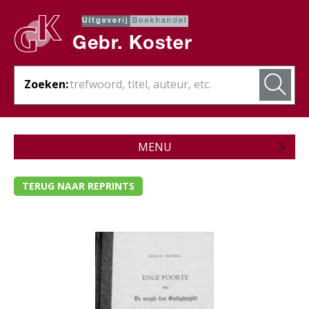
Zoeken:
MENU
Zojuist verschenen
TERUG NAAR REPRINTS
Wordt verwacht
Theologie
- Algemene theologie
- Bijbelstudie
- Bijbelverklaring / naslagwerken