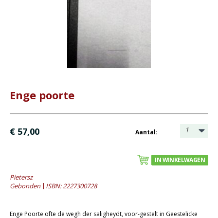
- Catechese
- Dagboeken
- Geniete boekjes
- Geschenkboekjes
- Heidelberger-Catechismus
- Heilig Avondmaal
- Heilige Doop
Enge poorte
- Kerstboeken
- Levensbeschrijving
1
€ 57,00
Aantal:
- Lijdenstijd en Pasen
- Meditaties
IN WINKELWAGEN
- Preken
Pietersz
- Reprints
Gebonden
ISBN: 2227300728
- Tweedehands boeken
Bijbels
Enge Poorte ofte de wegh der saligheydt, voor-gestelt in Geestelicke