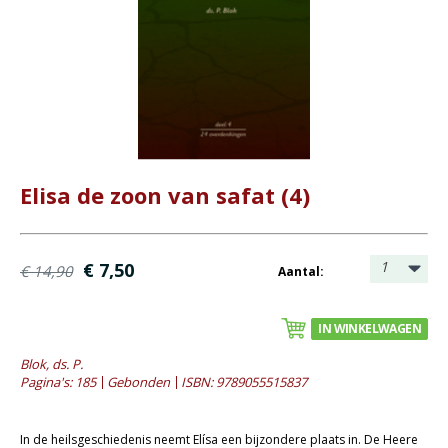
Bijbel en kind
Bijbel en jongeren
Kinderboeken tot -12
Romans
Geschiedenis
Elisa de zoon van safat (4)
Overig
Kaarten
1
€ 7,50
€ 14,90
Aantal:
Cadeaukaarten
Sale
IN WINKELWAGEN
- Sale kinderboeken tot 12 jaar
Blok, ds. P.
Pagina's: 185
Gebonden
ISBN: 9789055515837
- Sale romans
- Sale theologie
In de heilsgeschiedenis neemt Elísa een bijzondere plaats in. De Heere
- Sale overig