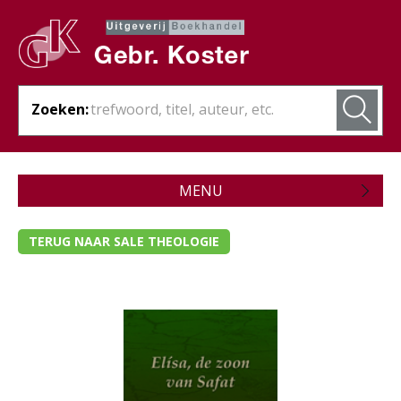
Zoeken:
MENU
Zojuist verschenen
TERUG NAAR SALE THEOLOGIE
Wordt verwacht
Theologie
Bijbels
Christelijk leven