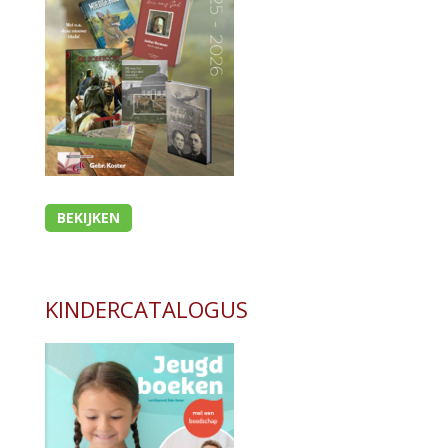
Bijbel en kind
Bijbel en jongeren
Kinderboeken tot -12
Romans
Geschiedenis
- Geschiedenis algemeen
BEKIJKEN
- Kerkgeschiedenis
- Israël
Overig
KINDERCATALOGUS
Kaarten
Cadeaukaarten
Sale