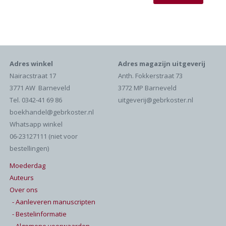
Adres winkel
Adres magazijn uitgeverij
Nairacstraat 17
Anth. Fokkerstraat 73
3771 AW Barneveld
3772 MP Barneveld
Tel. 0342-41 69 86
uitgeverij@gebrkoster.nl
boekhandel@gebrkoster.nl
Whatsapp winkel
06-23127111 (niet voor
bestellingen)
Moederdag
Auteurs
Over ons
- Aanleveren manuscripten
- Bestelinformatie