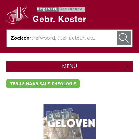
Zoeken:
MENU
Zojuist verschenen
TERUG NAAR SALE THEOLOGIE
Wordt verwacht
Theologie
Bijbels
Christelijk leven