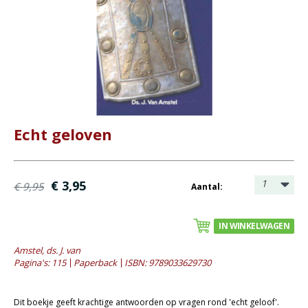
Bijbel en kind
Bijbel en jongeren
Kinderboeken tot -12
Romans
Geschiedenis
Echt geloven
Overig
Kaarten
1
€ 3,95
€ 9,95
Aantal:
Cadeaukaarten
Sale
IN WINKELWAGEN
- Sale kinderboeken tot 12 jaar
Amstel, ds. J. van
Pagina's: 115
Paperback
ISBN: 9789033629730
- Sale romans
- Sale theologie
Dit boekje geeft krachtige antwoorden op vragen rond 'echt geloof'.
- Sale overig