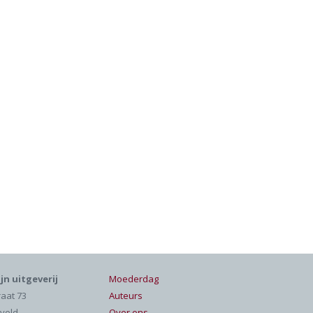
jn uitgeverij
Moederdag
raat 73
Auteurs
veld
Over ons