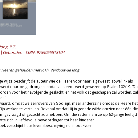
ong, P.T.
Gebonden
ISBN: 9789055518104
 Heeren gehouden met P.Th. Verdouw-de Jong
 wijze beschrijft de auteur Wie de Heere voor haar is geweest, zowel in- als
 werd daartoe gedrongen, nadat ze steeds werd gewezen op Psalm 102:19: ‘Dat
rden voor het navolgende geslacht; en het volk dat geschapen zal worden, zal
en.’
waard, omdat we eerrovers van God zijn, maar anderszins omdat de Heere het
ijn werken te vertellen. Bovenal omdat Hij in genade wilde omzien naar één die
m gevraagd of gezocht zou hebben. Om die reden nam ze op 62-jarige leeftijd
htte zich in liefdevolle bewoordingen tot haar kinderen.
oek verschijnt haar levensbeschrijving nu in boekvorm.