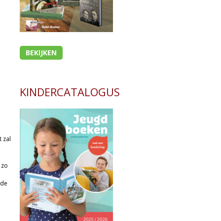
BEKIJKEN
KINDERCATALOGUS
 zal
 zo
 de