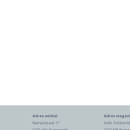
Adres winkel
Adres magazi
Nairacstraat 17
Anth. Fokkerst
3771 AW Barneveld
3772 MP Barne