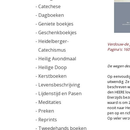
- Catechese
- Dagboeken
- Geniete boekjes
- Geschenkboekjes
- Heidelberger-
Verdouw-de J
Catechismus
Pagina's: 160
- Heilig Avondmaal
De wegen des
- Heilige Doop
- Kerstboeken
Op eenvoudige
uitwendig. Ze
- Levensbeschrijving
beschreven wo
den HEERE lov
- Lijdenstijd en Pasen
Enerzijds bez
- Meditaties
waard is om Z
nooit naar He
- Preken
pen op en ric
Op veler verz
- Reprints
- Tweedehands boeken