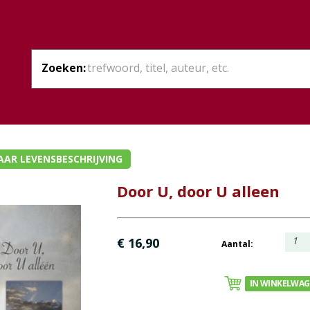
Zoeken:
AAR LEVENSBESCHRIJVING
Door U, door U alleen
1
€ 16,90
Aantal:
IN WINKELWA