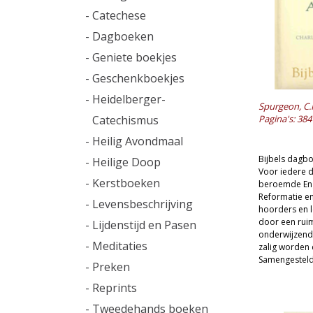
- Catechese
- Dagboeken
- Geniete boekjes
- Geschenkboekjes
- Heidelberger-
Spurgeon, C.
Catechismus
Pagina's: 384
- Heilig Avondmaal
Bijbels dagb
- Heilige Doop
Voor iedere d
- Kerstboeken
beroemde Enge
Reformatie en
- Levensbeschrijving
hoorders en l
door een ruim
- Lijdenstijd en Pasen
onderwijzend 
- Meditaties
zalig worden 
Samengesteld 
- Preken
- Reprints
- Tweedehands boeken