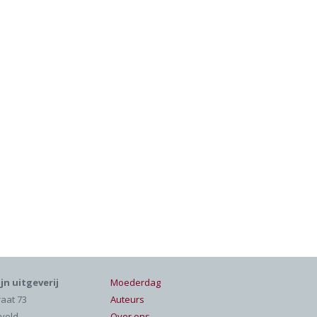
jn uitgeverij
Moederdag
raat 73
Auteurs
veld
Over ons