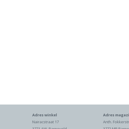
Adres winkel
Adres magazi
Nairacstraat 17
Anth. Fokkerst
3771 AW Barneveld
3772 MP Barne