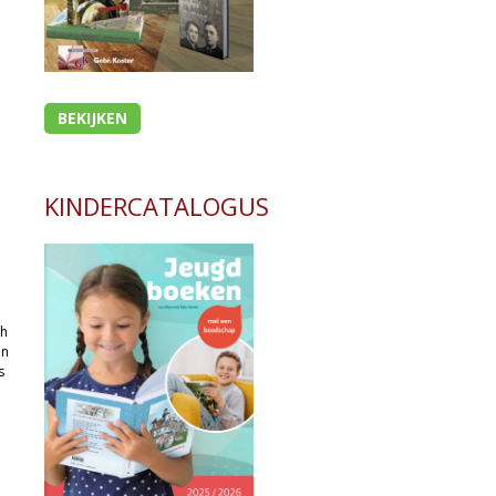
BEKIJKEN
KINDERCATALOGUS
ch
en
s