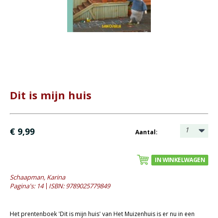
Bijbel en kind
Bijbel en jongeren
Kinderboeken tot -12
- Leesboeken 4-6 jaar
- Leesboeken 6-8 jaar
- Leesboeken 8-12 jaar
Dit is mijn huis
- Waargebeurde verhalen
- Prentenboeken alg.
- Prentenboeken informatief
1
€ 9,99
Aantal:
Romans
IN WINKELWAGEN
Geschiedenis
Schaapman, Karina
Overig
Pagina's: 14
ISBN: 9789025779849
Kaarten
Het prentenboek 'Dit is mijn huis' van Het Muizenhuis is er nu in een