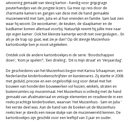
uitvoering gemaakt van stevig karton - handig voor grijpgrage
Cadeaukaarten
peuterhandjes van de jongste lezers. Ga mee op reis door de
charmante kamers en gangen van deze met de hand gemaakte
Sale
muizenwereld met Sam, Julia en al hun vrienden en familie. Sam laat zien
waar hij woont. De woonkamer, de keuken, de slaapkamer en de
badkamer komen allemaal voorbij. Natuurlijk neemt hij jullie mee naar
zijn eigen kamer. Ook het kleinste kamertje wordt niet overgeslagen... En
als je de trap op gaat, wat zie je dan? Op dit stevige Muizenhuis-
kartonboekje ben je nooit uitgekeken.
Ontdek ook de andere kartonboekjes in de serie: 'Boodschappen
doen', 'Kom je spelen?', 'Een drieling', 'Dit is mijn straat' en 'Verjaardag'.
De geschiedenis van het Muizenhuis begon met Karina Schaapman, een
Nederlandse kinderboekenschrijfster en kunstenares. Zij startte in 2008
met geduld, precisie en een ongelooflijk oog voor detail met het
bouwen van honderden bouwwerken vol huizen, winkels, straten en
buitenruimtes op muizenmaat. Het Muizenhuis is volledig met de hand
gemaakt van afvalmateriaal en vintage elementen en resulteerde in een
reeks prachtige kinderboeken, waarvan 'Het Muizenhuis - Sam en Julia '
het eerste deel was. Aan de hand van de boeken uit de Muizenhuis-
reeks leer je steeds een nieuw stukje van de muizenwereld kennen. De
kartonboekjes zijn geschikt voor een leeftijd van 3 jaar en ouder.