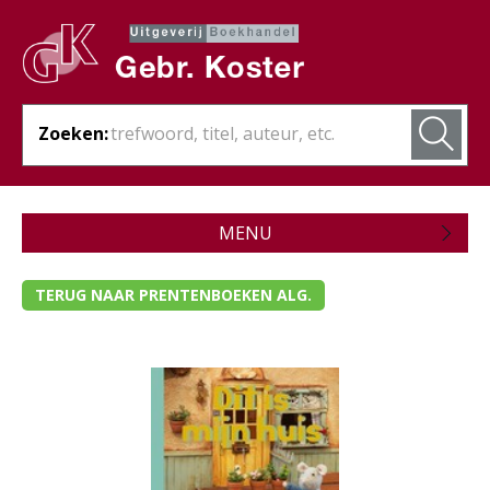
Zoeken:
MENU
Zojuist verschenen
TERUG NAAR PRENTENBOEKEN ALG.
Wordt verwacht
Theologie
Bijbels
Christelijk leven