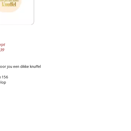
rpt
39
oor jou een dikke knuffel
x 156
elop