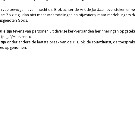
n veelbewogen leven mocht ds. Blok achter de Ark de Jordaan oversteken en w
ar: Zo zijt gij dan niet meer vreemdelingen en bijwoners, maar medeburgers d
uisgenoten Gods.
afie zijn tevens van personen uit diverse kerkverbanden herinneringen opgetek
rijk geï¿½llustreerd.
n zijn onder andere de laatste preek van ds. P. Blok, de rouwdienst, de toesprak
des opgenomen.