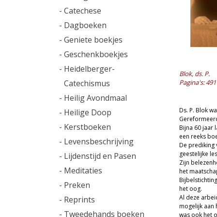
- Catechese
- Dagboeken
- Geniete boekjes
- Geschenkboekjes
- Heidelberger-
Blok, ds. P.
Catechismus
Pagina's: 491
- Heilig Avondmaal
Ds. P. Blok w
- Heilige Doop
Gereformeerd
- Kerstboeken
Bijna 60 jaar 
een reeks bo
- Levensbeschrijving
De prediking
geestelijke l
- Lijdenstijd en Pasen
Zijn belezenh
- Meditaties
het maatschap
Bijbelstichtin
- Preken
het oog.
Al deze arbei
- Reprints
mogelijk aan 
- Tweedehands boeken
was ook het o