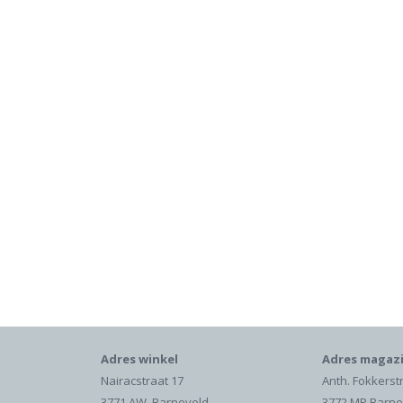
Adres winkel
Adres magazi
Nairacstraat 17
Anth. Fokkerst
3771 AW Barneveld
3772 MP Barne