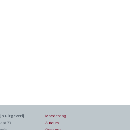
jn uitgeverij
Moederdag
raat 73
Auteurs
veld
Over ons