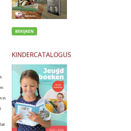
BEKIJKEN
KINDERCATALOGUS
in
en
n in
t
Dat