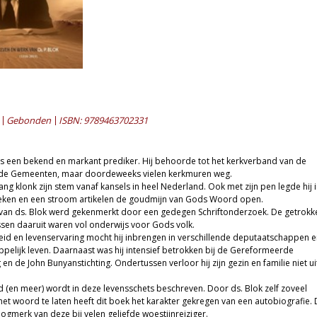
Gebonden
ISBN: 9789463702331
as een bekend en markant prediker. Hij behoorde tot het kerkverband van de
e Gemeenten, maar doordeweeks vielen kerkmuren weg.
lang klonk zijn stem vanaf kansels in heel Nederland. Ook met zijn pen legde hij 
eken en een stroom artikelen de goudmijn van Gods Woord open.
 van ds. Blok werd gekenmerkt door een gedegen Schriftonderzoek. De getrokk
essen daaruit waren vol onderwijs voor Gods volk.
eid en levenservaring mocht hij inbrengen in verschillende deputaatschappen e
pelijk leven. Daarnaast was hij intensief betrokken bij de Gereformeerde
g en de John Bunyanstichting. Ondertussen verloor hij zijn gezin en familie niet ui
d (en meer) wordt in deze levensschets beschreven. Door ds. Blok zelf zoveel
het woord te laten heeft dit boek het karakter gekregen van een autobiografie. 
ogmerk van deze bij velen geliefde woestijnreiziger.