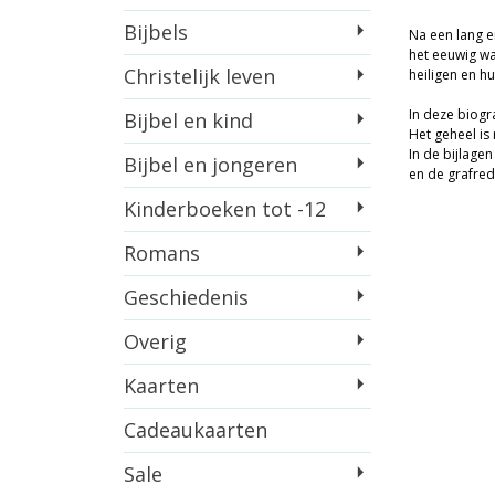
Bijbels
Na een lang e
het eeuwig wa
Christelijk leven
heiligen en h
In deze biogr
Bijbel en kind
Het geheel is 
In de bijlage
Bijbel en jongeren
en de grafre
Kinderboeken tot -12
Romans
Geschiedenis
Overig
Kaarten
Cadeaukaarten
Sale