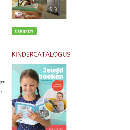
BEKIJKEN
KINDERCATALOGUS
e
jgen
an