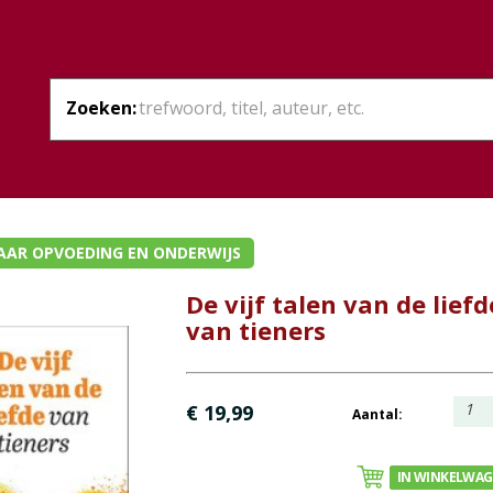
Zoeken:
AAR OPVOEDING EN ONDERWIJS
De vijf talen van de liefd
van tieners
1
€ 19,99
Aantal:
IN WINKELWA