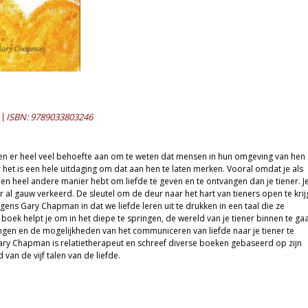
ISBN: 9789033803246
n er heel veel behoefte aan om te weten dat mensen in hun omgeving van hen
het is een hele uitdaging om dat aan hen te laten merken. Vooral omdat je als
n heel andere manier hebt om liefde te geven en te ontvangen dan je tiener. J
ar al gauw verkeerd. De sleutel om de deur naar het hart van tieners open te kri
gens Gary Chapman in dat we liefde leren uit te drukken in een taal die ze
 boek helpt je om in het diepe te springen, de wereld van je tiener binnen te ga
ngen en de mogelijkheden van het communiceren van liefde naar je tiener te
ry Chapman is relatietherapeut en schreef diverse boeken gebaseerd op zijn
van de vijf talen van de liefde.