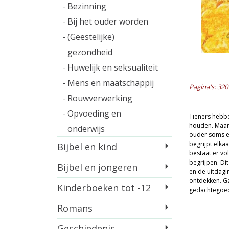
- Bezinning
- Bij het ouder worden
- (Geestelijke)
gezondheid
- Huwelijk en seksualiteit
- Mens en maatschappij
Pagina's: 320
- Rouwverwerking
- Opvoeding en
Tieners hebbe
houden. Maar 
onderwijs
ouder soms ee
begrijpt elka
Bijbel en kind
bestaat er vol
begrijpen. Dit
Bijbel en jongeren
en de uitdagi
ontdekken. Ga
Kinderboeken tot -12
gedachtegoed 
Romans
Geschiedenis