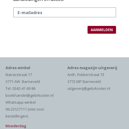
Adres winkel
Adres magazijn uitgeverij
Nairacstraat 17
Anth. Fokkerstraat 73
3771 AW Barneveld
3772 MP Barneveld
Tel. 0342-41 69 86
uitgeverij@gebrkoster.nl
boekhandel@gebrkoster.nl
Whatsapp winkel
06-23127111 (niet voor
bestellingen)
Moederdag