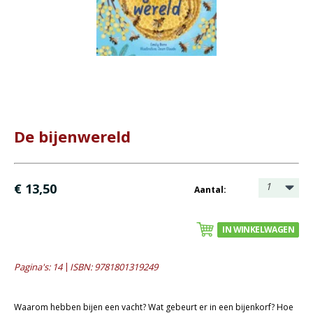
Bijbel en kind
Bijbel en jongeren
Kinderboeken tot -12
- Leesboeken 4-6 jaar
- Leesboeken 6-8 jaar
- Leesboeken 8-12 jaar
De bijenwereld
- Waargebeurde verhalen
- Prentenboeken alg.
- Prentenboeken informatief
1
€ 13,50
Aantal:
Romans
IN WINKELWAGEN
Geschiedenis
Overig
Pagina's: 14
ISBN: 9781801319249
Kaarten
Waarom hebben bijen een vacht? Wat gebeurt er in een bijenkorf? Hoe