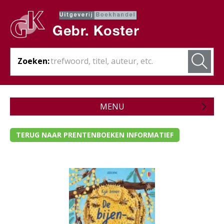
Zoeken:
MENU
Zojuist verschenen
TERUG NAAR PRENTENBOEKEN INFORMATIEF
Wordt verwacht
Theologie
Bijbels
Christelijk leven