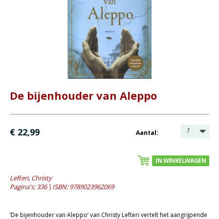
Bijbel en kind
Bijbel en jongeren
Kinderboeken tot -12
Romans
- Fictie algemeen
- Historische romans
De bijenhouder van Aleppo
- Spanning
- Waargebeurd
1
€ 22,99
Aantal:
- Young adult
Geschiedenis
IN WINKELWAGEN
Overig
Lefteri, Christy
Pagina's: 336
ISBN: 9789023962069
Kaarten
Cadeaukaarten
‘De bijenhouder van Aleppo’ van Christy Lefteri vertelt het aangrijpende