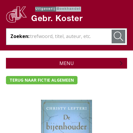
Zoeken:
MENU
Zojuist verschenen
TERUG NAAR FICTIE ALGEMEEN
Wordt verwacht
Theologie
Bijbels
Christelijk leven