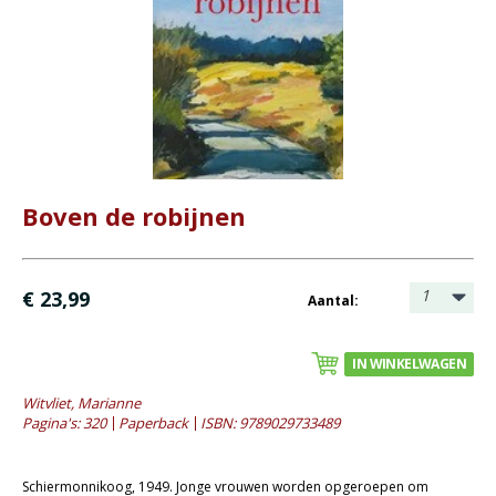
Bijbel en kind
Bijbel en jongeren
Kinderboeken tot -12
Romans
- Fictie algemeen
- Historische romans
Boven de robijnen
- Spanning
- Waargebeurd
1
€ 23,99
Aantal:
- Young adult
Geschiedenis
IN WINKELWAGEN
Overig
Witvliet, Marianne
Pagina's: 320
Paperback
ISBN: 9789029733489
Kaarten
Cadeaukaarten
Schiermonnikoog, 1949. Jonge vrouwen worden opgeroepen om