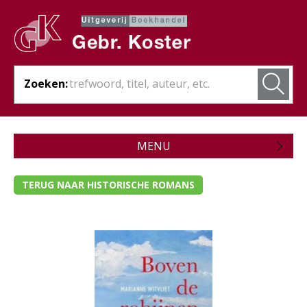
Zoeken:
MENU
Zojuist verschenen
TERUG NAAR HISTORISCHE ROMANS
Wordt verwacht
Theologie
Bijbels
Christelijk leven