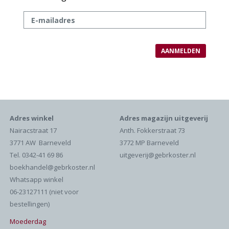
Adres winkel
Adres magazijn uitgeverij
Nairacstraat 17
Anth. Fokkerstraat 73
3771 AW Barneveld
3772 MP Barneveld
Tel. 0342-41 69 86
uitgeverij@gebrkoster.nl
boekhandel@gebrkoster.nl
Whatsapp winkel
06-23127111 (niet voor
bestellingen)
Moederdag