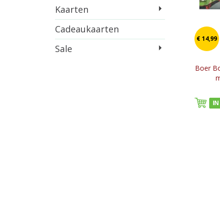
Kaarten
Cadeaukaarten
€ 14,99
Sale
Boer Bo
m
IN