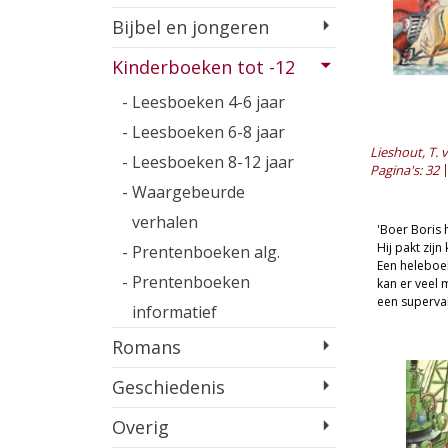
Bijbel en jongeren
Kinderboeken tot -12
- Leesboeken 4-6 jaar
- Leesboeken 6-8 jaar
Lieshout, T. 
- Leesboeken 8-12 jaar
Pagina's: 32
- Waargebeurde
verhalen
'Boer Boris 
Hij pakt zij
- Prentenboeken alg.
Een heleboel.
- Prentenboeken
kan er veel 
een supervak
informatief
Romans
Geschiedenis
Overig