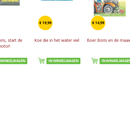
€ 19,99
€ 14,99
ris, start de
Koe die in het water viel
Boer Boris en de maai
otor!
 WINKELWAGEN
IN WINKELWAGEN
IN WINKELWAGE