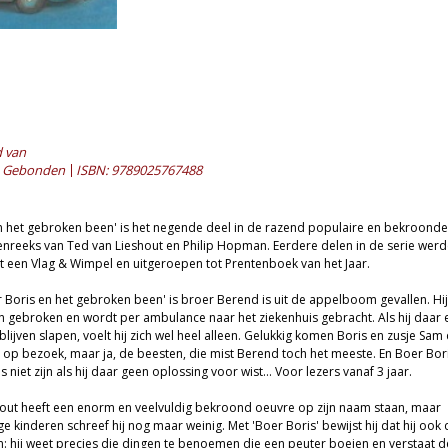
d van
Gebonden
ISBN: 9789025767488
n het gebroken been' is het negende deel in de razend populaire en bekroonde
reeks van Ted van Lieshout en Philip Hopman. Eerdere delen in de serie wer
een Vlag & Wimpel en uitgeroepen tot Prentenboek van het Jaar.
er Boris en het gebroken been' is broer Berend is uit de appelboom gevallen. Hij
en gebroken en wordt per ambulance naar het ziekenhuis gebracht. Als hij daar 
lijven slapen, voelt hij zich wel heel alleen. Gelukkig komen Boris en zusje Sam
op bezoek, maar ja, de beesten, die mist Berend toch het meeste. En Boer Bor
 niet zijn als hij daar geen oplossing voor wist... Voor lezers vanaf 3 jaar.
out heeft een enorm en veelvuldig bekroond oeuvre op zijn naam staan, maar
e kinderen schreef hij nog maar weinig. Met 'Boer Boris' bewijst hij dat hij ook 
n: hij weet precies die dingen te benoemen die een peuter boeien en verstaat d