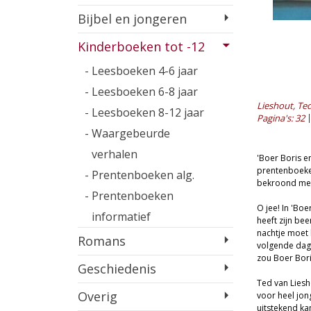
Bijbel en jongeren
Kinderboeken tot -12
- Leesboeken 4-6 jaar
- Leesboeken 6-8 jaar
Lieshout, Te
- Leesboeken 8-12 jaar
Pagina's: 32
- Waargebeurde
verhalen
'Boer Boris e
prentenboeken
- Prentenboeken alg.
bekroond met 
- Prentenboeken
O jee! In 'Bo
informatief
heeft zijn be
nachtje moet b
Romans
volgende dag 
zou Boer Boris
Geschiedenis
Ted van Liesh
Overig
voor heel jong
uitstekend ka