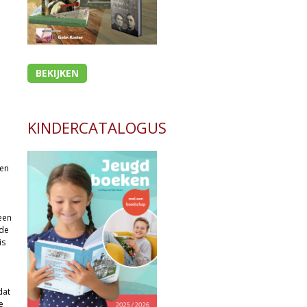
BEKIJKEN
KINDERCATALOGUS
den
een
 de
is
dat
e