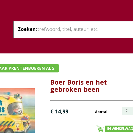
Zoeken:
AAR PRENTENBOEKEN ALG.
Boer Boris en het
gebroken been
1
€ 14,99
Aantal:
IN WINKELWA