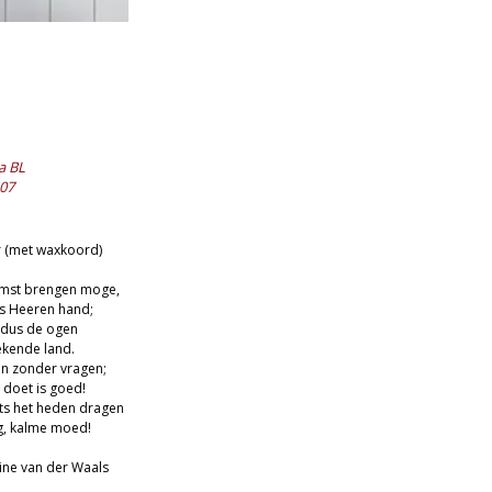
a BL
07
 (met waxkoord)
mst brengen moge,
es Heeren hand;
 dus de ogen
ekende land.
en zonder vragen;
 doet is goed!
hts het heden dragen
g, kalme moed!
line van der Waals