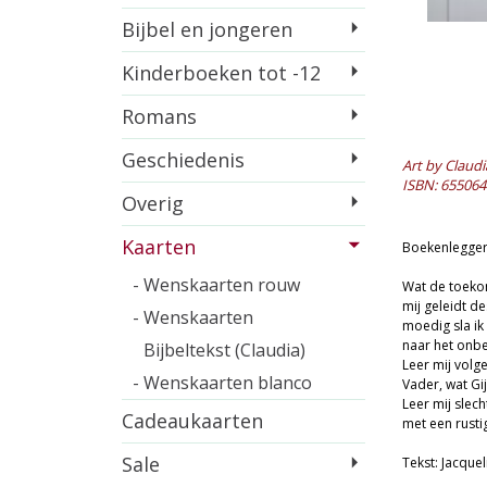
Bijbel en jongeren
Kinderboeken tot -12
Romans
Geschiedenis
Art by Claudi
ISBN: 655064
Overig
Kaarten
Boekenlegger
- Wenskaarten rouw
Wat de toeko
mij geleidt d
- Wenskaarten
moedig sla ik
naar het onb
Bijbeltekst (Claudia)
Leer mij volg
- Wenskaarten blanco
Vader, wat Gij
Leer mij slec
Cadeaukaarten
met een rusti
Sale
Tekst: Jacque