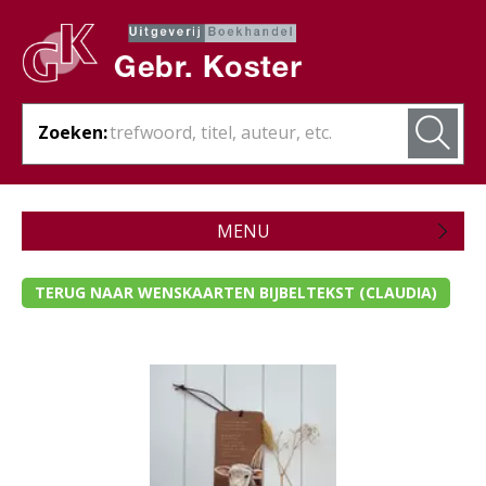
Zoeken:
MENU
Zojuist verschenen
TERUG NAAR WENSKAARTEN BIJBELTEKST (CLAUDIA)
Wordt verwacht
Theologie
Bijbels
Christelijk leven