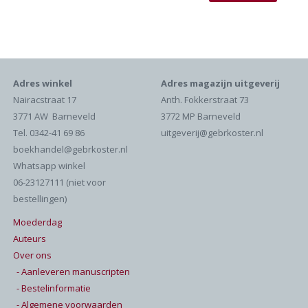
Adres winkel
Adres magazijn uitgeverij
Nairacstraat 17
Anth. Fokkerstraat 73
3771 AW Barneveld
3772 MP Barneveld
Tel. 0342-41 69 86
uitgeverij@gebrkoster.nl
boekhandel@gebrkoster.nl
Whatsapp winkel
06-23127111 (niet voor
bestellingen)
Moederdag
Auteurs
Over ons
- Aanleveren manuscripten
- Bestelinformatie
- Algemene voorwaarden