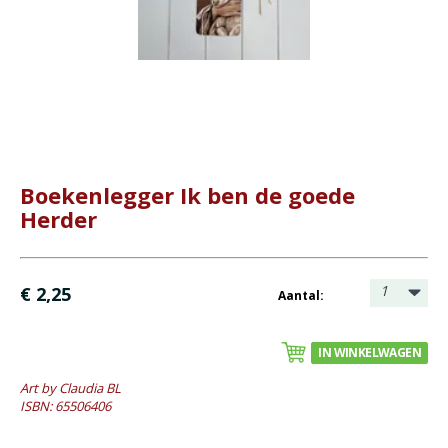
Bijbel en kind
Bijbel en jongeren
Kinderboeken tot -12
Romans
Geschiedenis
Boekenlegger Ik ben de goede
Overig
Herder
Kaarten
- Wenskaarten rouw
1
€ 2,25
Aantal:
- Wenskaarten Bijbeltekst (Claudia)
- Wenskaarten blanco
IN WINKELWAGEN
Cadeaukaarten
Art by Claudia BL
ISBN: 65506406
Sale