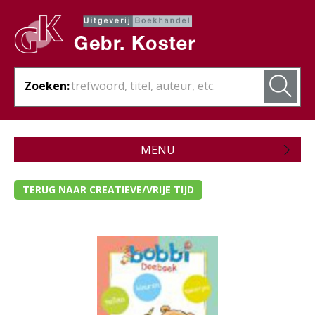
Zoeken:
MENU
Zojuist verschenen
TERUG NAAR CREATIEVE/VRIJE TIJD
Wordt verwacht
Theologie
Bijbels
Christelijk leven