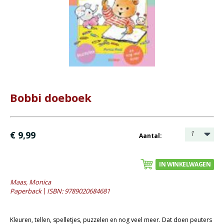
Bijbel en kind
Bijbel en jongeren
Kinderboeken tot -12
Romans
Geschiedenis
Bobbi doeboek
Overig
- Albums
- Diversen
1
€ 9,99
Aantal:
- Fotoboeken
- Gedichten en cadeau
IN WINKELWAGEN
- Kookboeken
Maas, Monica
Paperback
ISBN: 9789020684681
- Muziek / zangbundels
- Natuurboeken
Kleuren, tellen, spelletjes, puzzelen en nog veel meer. Dat doen peuters
- Puzzels