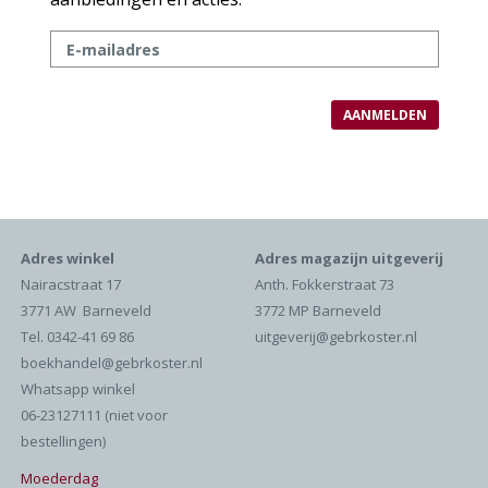
Adres winkel
Adres magazijn uitgeverij
Nairacstraat 17
Anth. Fokkerstraat 73
3771 AW Barneveld
3772 MP Barneveld
Tel. 0342-41 69 86
uitgeverij@gebrkoster.nl
boekhandel@gebrkoster.nl
Whatsapp winkel
06-23127111 (niet voor
bestellingen)
Moederdag