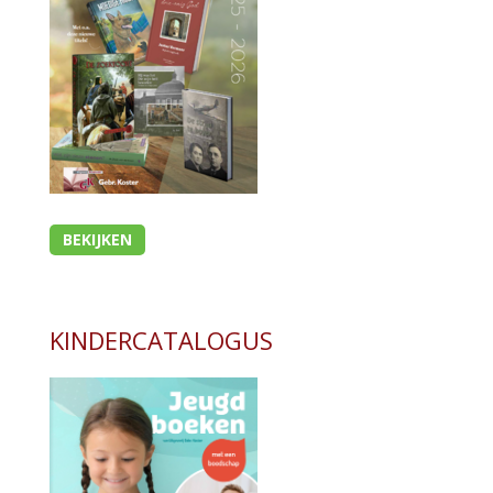
Bijbel en kind
Bijbel en jongeren
Kinderboeken tot -12
Romans
Geschiedenis
Overig
BEKIJKEN
Kaarten
Cadeaukaarten
KINDERCATALOGUS
Sale
- Sale kinderboeken tot 12 jaar
- Sale romans
- Sale theologie
- Sale overig