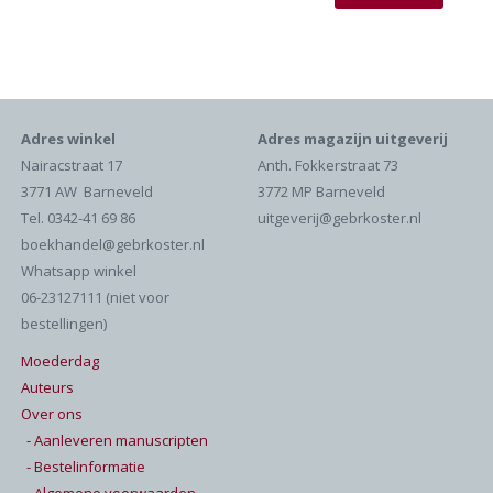
Adres winkel
Adres magazijn uitgeverij
Nairacstraat 17
Anth. Fokkerstraat 73
3771 AW Barneveld
3772 MP Barneveld
Tel. 0342-41 69 86
uitgeverij@gebrkoster.nl
boekhandel@gebrkoster.nl
Whatsapp winkel
06-23127111 (niet voor
bestellingen)
Moederdag
Auteurs
Over ons
- Aanleveren manuscripten
- Bestelinformatie