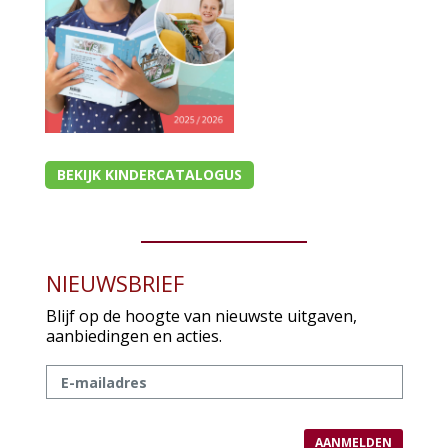
Christelijk leven
Bijbel en kind
Bijbel en jongeren
Kinderboeken tot -12
BEKIJK KINDERCATALOGUS
Romans
Geschiedenis
Overig
NIEUWSBRIEF
Kaarten
Blijf op de hoogte van nieuwste uitgaven,
aanbiedingen en acties.
Cadeaukaarten
Sale