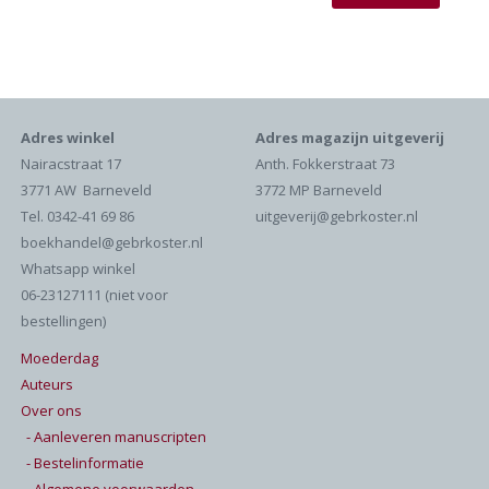
Adres winkel
Adres magazijn uitgeverij
Nairacstraat 17
Anth. Fokkerstraat 73
3771 AW Barneveld
3772 MP Barneveld
Tel. 0342-41 69 86
uitgeverij@gebrkoster.nl
boekhandel@gebrkoster.nl
Whatsapp winkel
06-23127111 (niet voor
bestellingen)
Moederdag
Auteurs
Over ons
- Aanleveren manuscripten
- Bestelinformatie