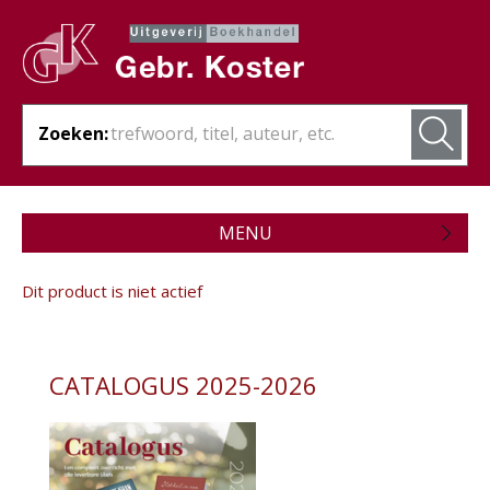
Zoeken:
MENU
Zojuist verschenen
Dit product is niet actief
Wordt verwacht
Theologie
CATALOGUS 2025-2026
- Algemene theologie
- Bijbelstudie
- Bijbelverklaring / naslagwerken