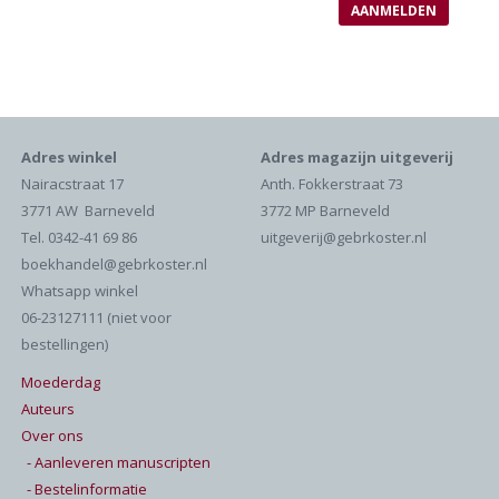
Adres winkel
Adres magazijn uitgeverij
Nairacstraat 17
Anth. Fokkerstraat 73
3771 AW Barneveld
3772 MP Barneveld
Tel. 0342-41 69 86
uitgeverij@gebrkoster.nl
boekhandel@gebrkoster.nl
Whatsapp winkel
06-23127111 (niet voor
bestellingen)
Moederdag
Auteurs
Over ons
- Aanleveren manuscripten
- Bestelinformatie