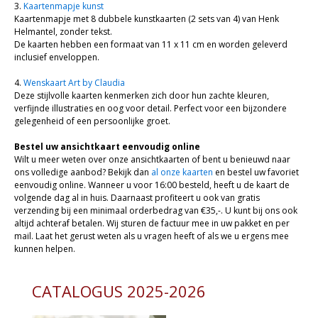
3.
Kaartenmapje kunst
Kaartenmapje met 8 dubbele kunstkaarten (2 sets van 4) van Henk
Helmantel, zonder tekst.
De kaarten hebben een formaat van 11 x 11 cm en worden geleverd
inclusief enveloppen.
4.
Wenskaart Art by Claudia
Deze stijlvolle kaarten kenmerken zich door hun zachte kleuren,
verfijnde illustraties en oog voor detail. Perfect voor een bijzondere
gelegenheid of een persoonlijke groet.
Bestel uw ansichtkaart eenvoudig online
Wilt u meer weten over onze ansichtkaarten of bent u benieuwd naar
ons volledige aanbod? Bekijk dan
al onze kaarten
en bestel uw favoriet
eenvoudig online. Wanneer u voor 16:00 besteld, heeft u de kaart de
volgende dag al in huis. Daarnaast profiteert u ook van gratis
verzending bij een minimaal orderbedrag van €35,-. U kunt bij ons ook
altijd achteraf betalen. Wij sturen de factuur mee in uw pakket en per
mail. Laat het gerust weten als u vragen heeft of als we u ergens mee
kunnen helpen.
CATALOGUS 2025-2026