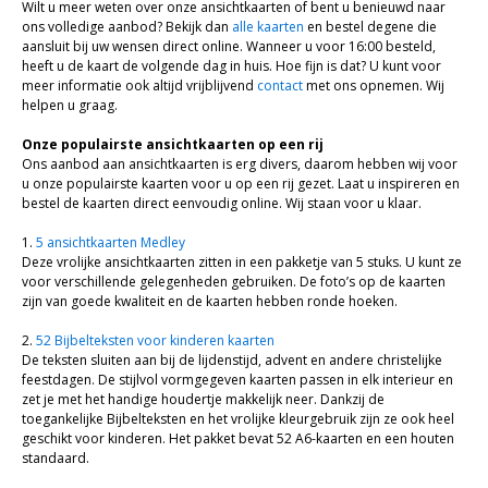
Bijbel en kind
Wilt u meer weten over onze ansichtkaarten of bent u benieuwd naar
ons volledige aanbod? Bekijk dan
alle kaarten
en bestel degene die
Bijbel en jongeren
aansluit bij uw wensen direct online. Wanneer u voor 16:00 besteld,
heeft u de kaart de volgende dag in huis. Hoe fijn is dat? U kunt voor
Kinderboeken tot -12
meer informatie ook altijd vrijblijvend
contact
met ons opnemen. Wij
helpen u graag.
Romans
Onze populairste ansichtkaarten op een rij
Ons aanbod aan ansichtkaarten is erg divers, daarom hebben wij voor
Geschiedenis
u onze populairste kaarten voor u op een rij gezet. Laat u inspireren en
bestel de kaarten direct eenvoudig online. Wij staan voor u klaar.
Overig
1.
5 ansichtkaarten Medley
Kaarten
Deze vrolijke ansichtkaarten zitten in een pakketje van 5 stuks. U kunt ze
voor verschillende gelegenheden gebruiken. De foto’s op de kaarten
zijn van goede kwaliteit en de kaarten hebben ronde hoeken.
Cadeaukaarten
2.
52 Bijbelteksten voor kinderen kaarten
Sale
De teksten sluiten aan bij de lijdenstijd, advent en andere christelijke
feestdagen. De stijlvol vormgegeven kaarten passen in elk interieur en
zet je met het handige houdertje makkelijk neer. Dankzij de
toegankelijke Bijbelteksten en het vrolijke kleurgebruik zijn ze ook heel
geschikt voor kinderen. Het pakket bevat 52 A6-kaarten en een houten
standaard.