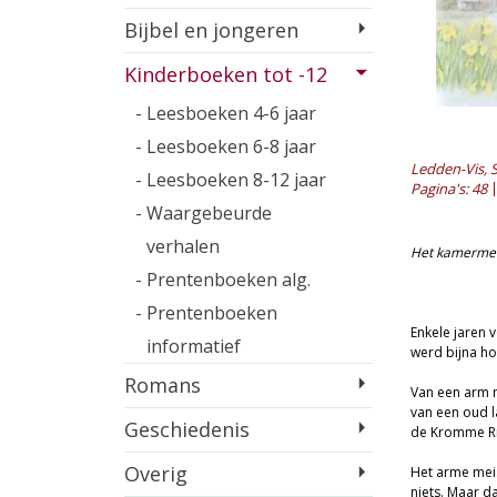
Bijbel en jongeren
Kinderboeken tot -12
- Leesboeken 4-6 jaar
- Leesboeken 6-8 jaar
Ledden-Vis, S
- Leesboeken 8-12 jaar
Pagina's: 48
- Waargebeurde
verhalen
Het kamermei
- Prentenboeken alg.
- Prentenboeken
Enkele jaren 
informatief
werd bijna ho
Romans
Van een arm m
van een oud l
Geschiedenis
de Kromme Rij
Overig
Het arme meis
niets. Maar d