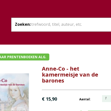
Zoeken:
AAR PRENTENBOEKEN ALG.
Anne-Co - het
kamermeisje van de
barones
1
€ 15,90
Aantal: