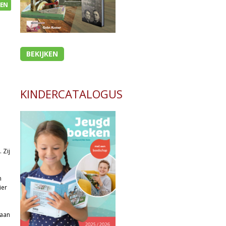
GEN
BEKIJKEN
KINDERCATALOGUS
 Zij
m
ier
 aan