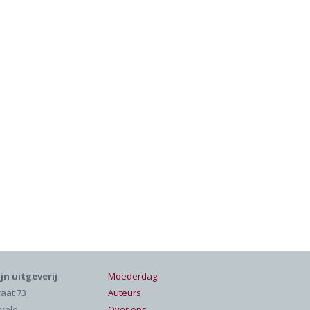
jn uitgeverij
Moederdag
raat 73
Auteurs
veld
Over ons