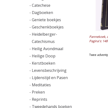
- Catechese
- Dagboeken
- Geniete boekjes
- Geschenkboekjes
- Heidelberger-
Pannekoek, ds
Catechismus
Pagina's: 148
- Heilig Avondmaal
Twee adventpr
- Heilige Doop
- Kerstboeken
- Levensbeschrijving
- Lijdenstijd en Pasen
- Meditaties
- Preken
- Reprints
- Tweedehands boeken