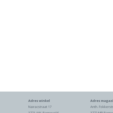
Adres winkel
Adres magazi
Nairacstraat 17
Anth. Fokkerst
3771 AW Barneveld
3772 MP Barne