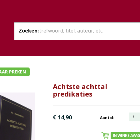
Zoeken:
AAR PREKEN
Achtste achttal
predikaties
1
€ 14,90
Aantal:
IN WINKELWA